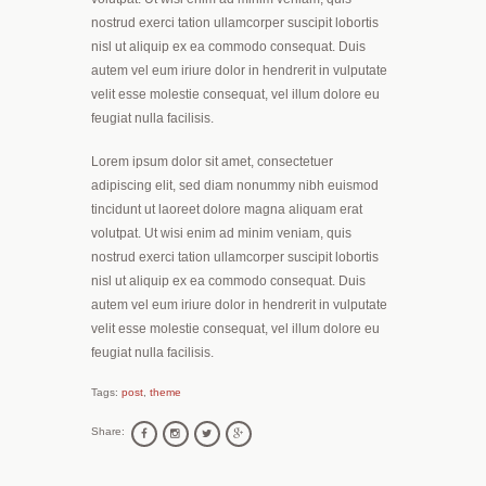
nostrud exerci tation ullamcorper suscipit lobortis
nisl ut aliquip ex ea commodo consequat. Duis
autem vel eum iriure dolor in hendrerit in vulputate
velit esse molestie consequat, vel illum dolore eu
feugiat nulla facilisis.
Lorem ipsum dolor sit amet, consectetuer
adipiscing elit, sed diam nonummy nibh euismod
tincidunt ut laoreet dolore magna aliquam erat
volutpat. Ut wisi enim ad minim veniam, quis
nostrud exerci tation ullamcorper suscipit lobortis
nisl ut aliquip ex ea commodo consequat. Duis
autem vel eum iriure dolor in hendrerit in vulputate
velit esse molestie consequat, vel illum dolore eu
feugiat nulla facilisis.
Tags:
post
,
theme
Share: