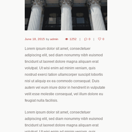
June 18, 2015
by
admin
1252
0
0
Lorem ipsum dolor sit amet, consectetuer
adipiscing elit, sed diam nonummy nibh euismod
tincidunt ut laoreet dolore magna aliquam erat
volutpat. Ut wisi enim ad minim veniam, quis
nostrud exerci tation ullamcorper suscipit lobortis
nisl ut aliquip ex ea commodo consequat. Duis
autem vel eum iriure dolor in hendrerit in vulputate
velit esse molestie consequat, vel illum dolore eu
feugiat nulla facilisis.
Lorem ipsum dolor sit amet, consectetuer
adipiscing elit, sed diam nonummy nibh euismod
tincidunt ut laoreet dolore magna aliquam erat
volutpat. Ut wisi enim ad minim veniam, quis